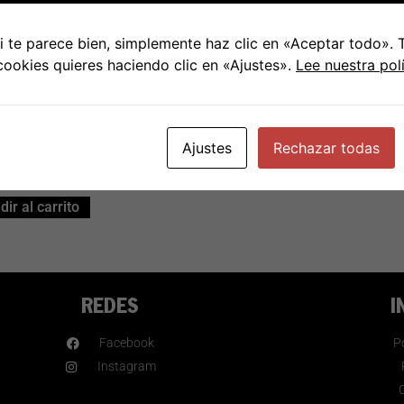
 te parece bien, simplemente haz clic en «Aceptar todo».
 – Una bomba
 cookies quieres haciendo clic en «Ajustes».
Lee nuestra pol
sactivada
Ajustes
Rechazar todas
€
18.00
ir al carrito
REDES
I
Facebook
Po
Instagram