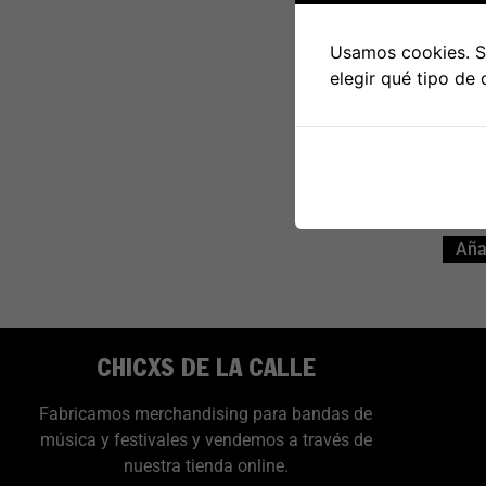
Usamos cookies. Si
LP TNT
elegir qué tipo de
de
Añad
CHICXS DE LA CALLE
Fabricamos merchandising para bandas de
música y festivales y vendemos a través de
nuestra tienda online.