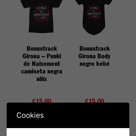
Bonustrack
Bonustrack
Girona – Punki
Girona Body
de Naixement
negro bebé
camiseta negra
niñx
€
15.00
€
15.00
Cookies
Seleccionar opciones
Seleccionar opciones