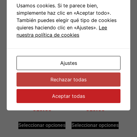
Usamos cookies. Si te parece bien,
simplemente haz clic en «Aceptar todo».
También puedes elegir qué tipo de cookies
quieres haciendo clic en «Ajustes».
Lee
nuestra política de cookies
Bonustrack
Bonustrack
Girona camiseta
Girona camiseta
Ajustes
– Punki de
blanca unisex
naixement adulto
Rechazar todas
Aceptar todas
€
15.00
€
15.00
Seleccionar opciones
Seleccionar opciones