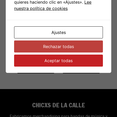
quieres haciendo clic en «Ajustes».
Lee
nuestra política de cookies
LP CICATRIZ – 4
LP CICATRIZ –
años, 2 meses y
En Directo
1 día
Ajustes
Rechazar todas
€
18.00
€
25.00
Aceptar todas
Añadir al carrito
Añadir al carrito
CHICXS DE LA CALLE
Fabricamos merchandising para bandas de música y