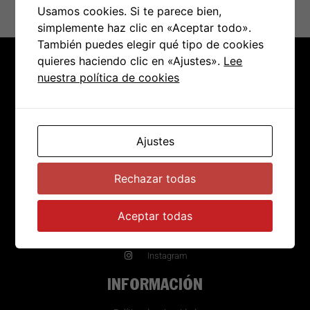
Usamos cookies. Si te parece bien,
simplemente haz clic en «Aceptar todo».
También puedes elegir qué tipo de cookies
quieres haciendo clic en «Ajustes».
Lee
CHICXS DE LA CALLE
nuestra política de cookies
Fabricamos merchandising para bandas de música y
festivales y vendemos a través de nuestra tienda
Ajustes
online.
Rechazar todas
REDES
Aceptar todas
Facebook
Instagram
INFORMACIÓN