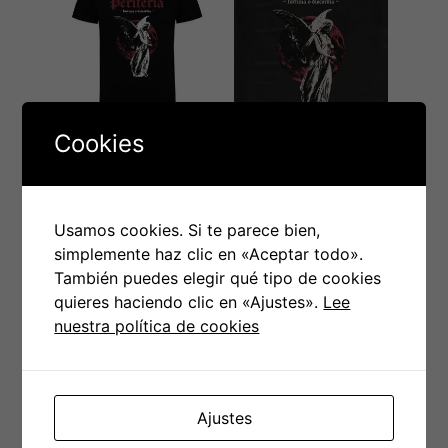
Cookies
Camiseta
CD Periferia –
Periferia unisex
Fortuna o
negra – Fortuna
Discordia
Usamos cookies. Si te parece bien,
o Discordia
simplemente haz clic en «Aceptar todo».
También puedes elegir qué tipo de cookies
quieres haciendo clic en «Ajustes».
Lee
nuestra política de cookies
€
15.00
€
12.00
Seleccionar opciones
Añadir al carrito
Ajustes