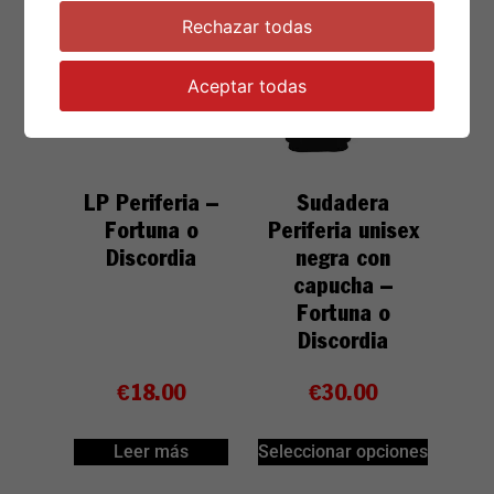
Rechazar todas
Aceptar todas
LP Periferia –
Sudadera
Fortuna o
Periferia unisex
Discordia
negra con
capucha –
Fortuna o
Discordia
€
18.00
€
30.00
Leer más
Seleccionar opciones