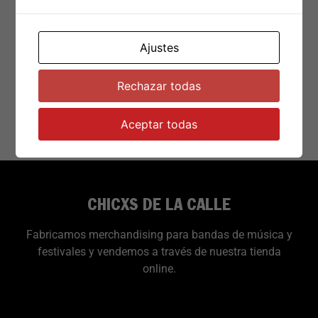
Brutality &
Bloodshed For All
Ajustes
€
30.99
Rechazar todas
Añadir al carrito
Aceptar todas
CHICXS DE LA CALLE
Fabricamos merchandising para bandas de música y
festivales y vendemos a través de nuestra tienda
online.