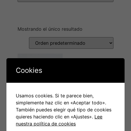
Mostrando el único resultado
Cookies
Usamos cookies. Si te parece bien,
simplemente haz clic en «Aceptar todo».
LP HABEAS
También puedes elegir qué tipo de cookies
CORPUS – Otra
quieres haciendo clic en «Ajustes».
Lee
nuestra política de cookies
vuelta de tuerca