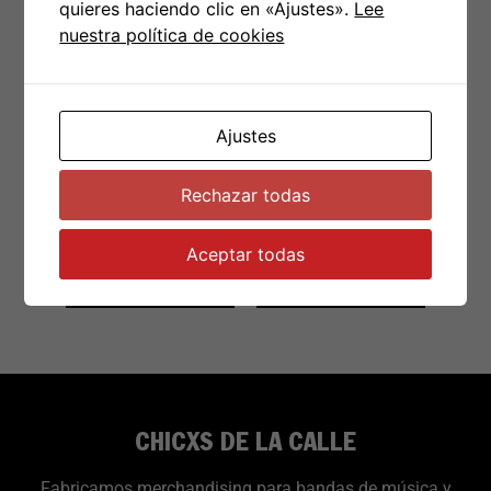
quieres haciendo clic en «Ajustes».
Lee
nuestra política de cookies
Chapa Black
Chapa Black
Sabbath Blanca
Sabbath Negra
Logo
Ajustes
Rechazar todas
€
1.00
-
€
1.50
€
1.00
-
€
1.50
Aceptar todas
Seleccionar opciones
Seleccionar opciones
CHICXS DE LA CALLE
Fabricamos merchandising para bandas de música y