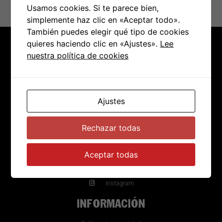
Usamos cookies. Si te parece bien,
simplemente haz clic en «Aceptar todo».
También puedes elegir qué tipo de cookies
quieres haciendo clic en «Ajustes».
Lee
CHICXS DE LA CALLE
nuestra política de cookies
Fabricamos merchandising para bandas de música y
festivales y vendemos a través de nuestra tienda
Ajustes
online.
Rechazar todas
REDES
Aceptar todas
Facebook
Instagram
INFORMACIÓN