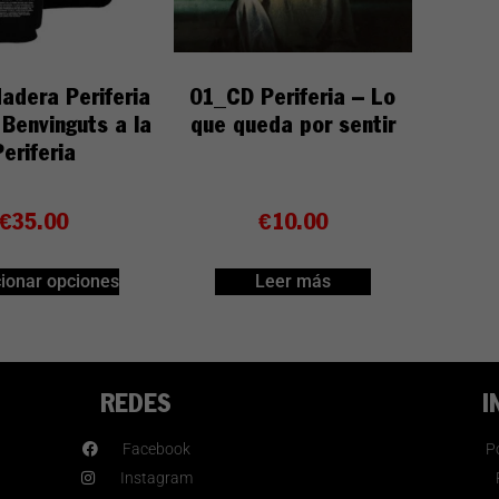
adera Periferia
01_CD Periferia – Lo
 Benvinguts a la
que queda por sentir
Periferia
€
35.00
€
10.00
ionar opciones
Leer más
REDES
I
Facebook
Po
Instagram