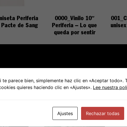
iseta Periferia
0000_Vinilo 10″
001_C
– Pacte de Sang
Periferia – Lo que
unisex
queda por sentir
€
15.00
€
18.00
ionar opciones
Añadir al carrito
Sel
 te parece bien, simplemente haz clic en «Aceptar todo».
 cookies quieres haciendo clic en «Ajustes».
Lee nuestra pol
Ajustes
Rechazar todas