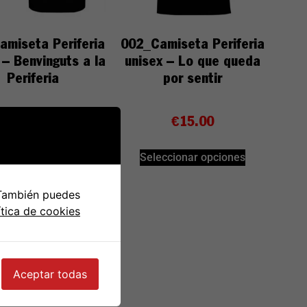
amiseta Periferia
002_Camiseta Periferia
 – Benvinguts a la
unisex – Lo que queda
Periferia
por sentir
€
18.00
€
15.00
eccionar opciones
Seleccionar opciones
 También puedes
ítica de cookies
Aceptar todas