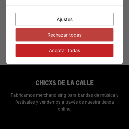
Ajustes
€
12.95
Rechazar todas
Leer más
Aceptar todas
CHICXS DE LA CALLE
Fabricamos merchandising para bandas de música y
festivales y vendemos a través de nuestra tienda
online.