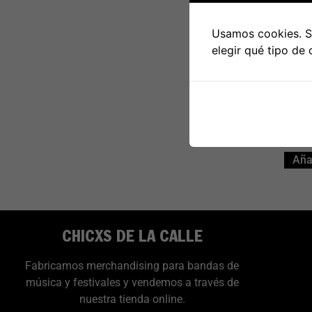
Usamos cookies. Si
LP Kur
elegir qué tipo de
Añad
CHICXS DE LA CALLE
Fabricamos merchandising para bandas de
música y festivales y vendemos a través de
nuestra tienda online.