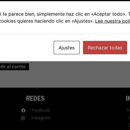
 te parece bien, simplemente haz clic en «Aceptar todo».
aia – Piztu da
 cookies quieres haciendo clic en «Ajustes».
Lee nuestra pol
piztia
Ajustes
Rechazar todas
€
20.00
ir al carrito
REDES
I
Facebook
Po
Instagram