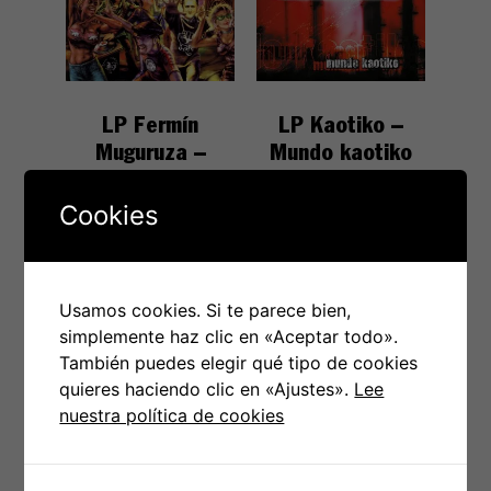
LP Fermín
LP Kaotiko –
Muguruza –
Mundo kaotiko
Brigadistak
Sound System
Cookies
Usamos cookies. Si te parece bien,
€
23.00
€
19.95
simplemente haz clic en «Aceptar todo».
También puedes elegir qué tipo de cookies
Añadir al carrito
Añadir al carrito
quieres haciendo clic en «Ajustes».
Lee
nuestra política de cookies