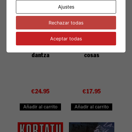
Ajustes
Rechazar todas
Aceptar todas
LP Kortatu –
LP Kortatu – El
Azken guda
Estado de las
dantza
cosas
€
24.95
€
17.95
Añadir al carrito
Añadir al carrito