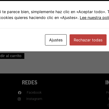
 te parece bien, simplemente haz clic en «Aceptar todo».
xsie – Mantaray
 cookies quieres haciendo clic en «Ajustes».
Lee nuestra pol
Ajustes
Rechazar todas
€
36.50
ir al carrito
REDES
I
Facebook
Po
Instagram