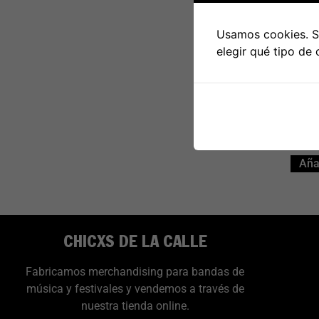
Usamos cookies. Si
LP Siou
elegir qué tipo de
Añad
CHICXS DE LA CALLE
Fabricamos merchandising para bandas de
música y festivales y vendemos a través de
nuestra tienda online.