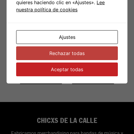
quieres haciendo clic en «Ajustes».
Lee
nuestra política de cookies
Neskatasuna
Tote Bag Chicxs
Tote Bag
De La Calle
«Cicatrices del
futuro»
Ajustes
Rechazar todas
€
10.00
€
8.00
Aceptar todas
Añadir al carrito
Añadir al carrito
CHICXS DE LA CALLE
Fabricamos merchandising para bandas de música y