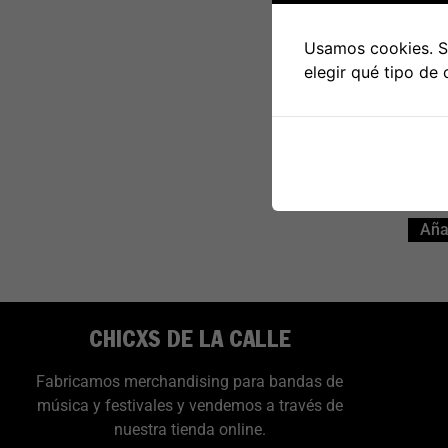
Usamos cookies. Si
LP Tur
elegir qué tipo de
ca
con
Añad
CHICXS DE LA CALLE
Fabricamos merchandising para bandas de
música y festivales y vendemos a través de
nuestra tienda online.