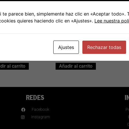
 te parece bien, simplemente haz clic en «Aceptar todo».
bonegro – Hot
LP Turbonegro – Never
 cookies quieres haciendo clic en «Ajustes».
Lee nuestra pol
rs & spent
is forever
traceptives
Ajustes
Rechazar todas
€
29.95
€
29.95
ir al carrito
Añadir al carrito
REDES
I
Facebook
Po
Instagram