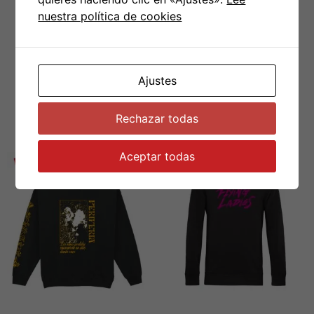
nuestra política de cookies
Talla
S
,
M
,
L
,
XL
,
XXL
,
XXXL
Ajustes
PRODUCTOS RELACIONADOS
Rechazar todas
Aceptar todas