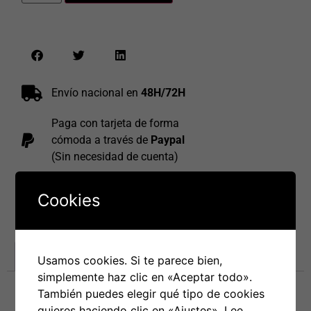
Envío nacional en
48H/72H
Paga con tarjeta de forma
cómoda a través de
Paypal
(Sin necesidad de cuenta)
Envío gratis
en pedidos que
Cookies
superen los
70€
Información adicional
Usamos cookies. Si te parece bien,
simplemente haz clic en «Aceptar todo».
También puedes elegir qué tipo de cookies
Información adicional
quieres haciendo clic en «Ajustes».
Lee