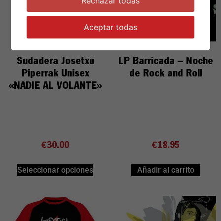
Rechazar todas
Aceptar todas
Sudadera Josetxu
LP Barricada – Noche
Piperrak Unisex
de Rock and Roll
«NADIE AL VOLANTE»
€
30.00
€
18.95
Seleccionar opciones
Añadir al carrito