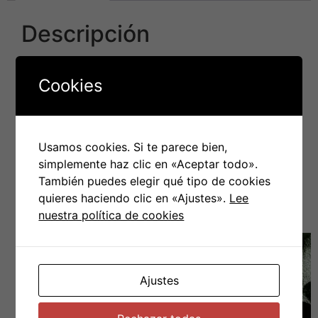
Descripción
Disco de vinilo 12 » color turquesa con cd incluido.
Cookies
Usamos cookies. Si te parece bien,
simplemente haz clic en «Aceptar todo».
También puedes elegir qué tipo de cookies
PRODUCTOS RELACIONADOS
quieres haciendo clic en «Ajustes».
Lee
nuestra política de cookies
Ajustes