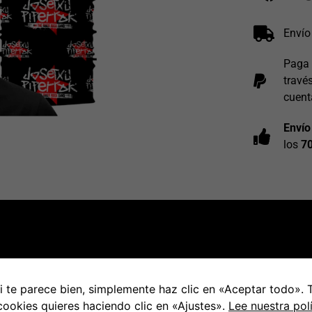
Envío
Paga 
travé
cuent
Envío
los
7
 te parece bien, simplemente haz clic en «Aceptar todo».
PRODUCTOS RELACIONADOS
 cookies quieres haciendo clic en «Ajustes».
Lee nuestra pol