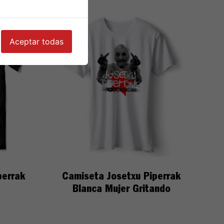
Aceptar todas
perrak
Camiseta Josetxu Piperrak
Blanca Mujer Gritando