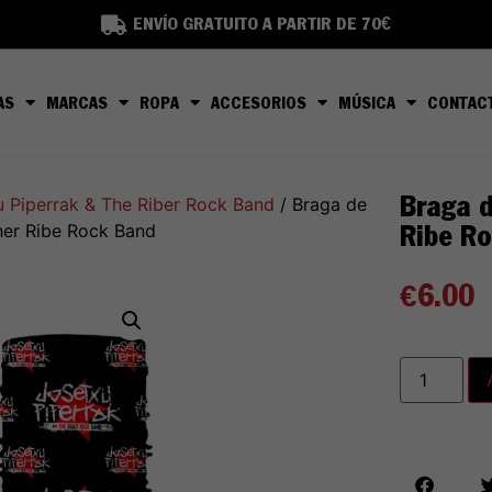
ENVÍO GRATUITO A PARTIR DE 70€
AS
MARCAS
ROPA
ACCESORIOS
MÚSICA
CONTAC
Braga d
 Piperrak & The Riber Rock Band
/ Braga de
Ribe R
her Ribe Rock Band
€
6.00