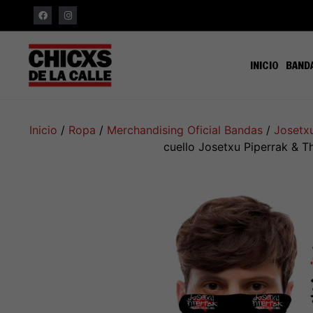
INICIO
BAND
Inicio
/
Ropa
/
Merchandising Oficial Bandas
/
Josetxu
cuello Josetxu Piperrak & T