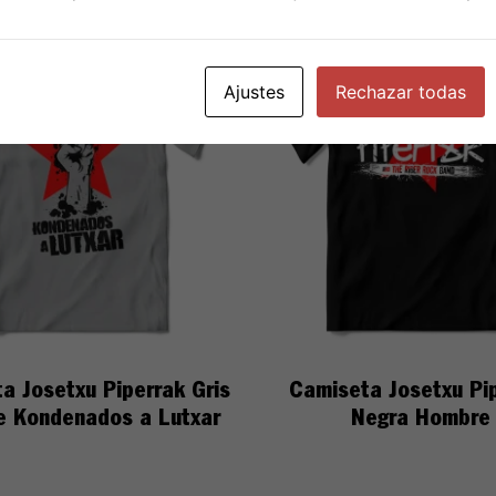
Ajustes
Rechazar todas
a Josetxu Piperrak Gris
Camiseta Josetxu Pi
 Kondenados a Lutxar
Negra Hombre