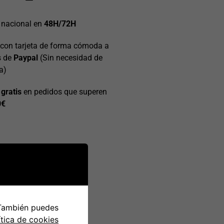
 nacional en
48H/72H
con tarjeta de forma cómoda a
s de
Paypal
(Sin necesidad de
a)
 gratis
en pedidos que superen
0€
 También puedes
ítica de cookies