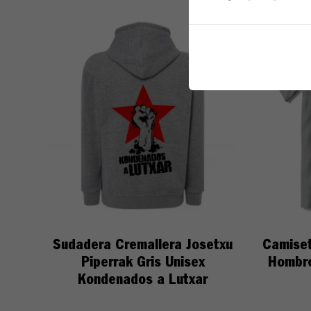
Sudadera Cremallera Josetxu
Camiset
Piperrak Gris Unisex
Hombre
Kondenados a Lutxar