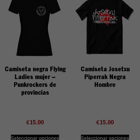
Camiseta negra Flying
Camiseta Josetxu
Ladies mujer –
Piperrak Negra
Punkrockers de
Hombre
provincias
€
15.00
€
15.00
Seleccionar opciones
Seleccionar opciones