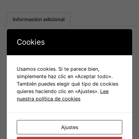
Información adicional
Información adicional
Cookies
Talla
S
,
M
,
L
,
XL
,
XXL
Usamos cookies. Si te parece bien,
simplemente haz clic en «Aceptar todo».
También puedes elegir qué tipo de cookies
PRODUCTOS RELACIONADOS
quieres haciendo clic en «Ajustes».
Lee
nuestra política de cookies
Ajustes