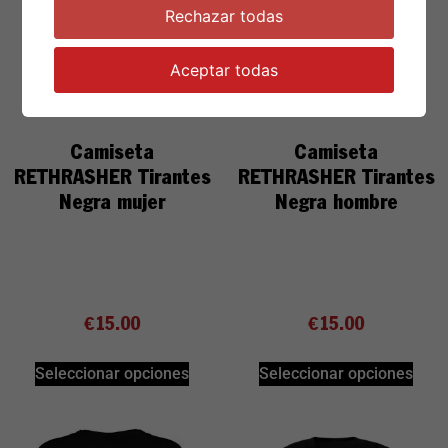
Rechazar todas
Aceptar todas
Camiseta
Camiseta
RETHRASHER Tirantes
RETHRASHER Tirantes
Negra mujer
Negra hombre
€
15.00
€
15.00
Seleccionar opciones
Seleccionar opciones