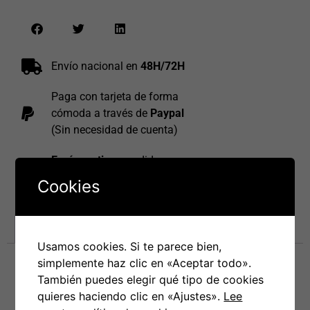
Envío nacional en
48H/72H
Paga con tarjeta de forma
cómoda a través de
Paypal
(Sin necesidad de cuenta)
Envío gratis
en pedidos que
superen los
70€
Cookies
Información adicional
Usamos cookies. Si te parece bien,
simplemente haz clic en «Aceptar todo».
Información adicional
También puedes elegir qué tipo de cookies
quieres haciendo clic en «Ajustes».
Lee