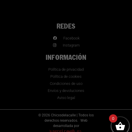
REDES
Facebook
Instagram
INFORMACIÓN
Política de privacidad
Política de cookies
Condiciones de uso
Envíos y devoluciones
Aviso legal
© 2026 Chicxsdelacalle | Todos los
0
derechos reservados.
Web
desarrollada por
>
pereiraweb
.es
_