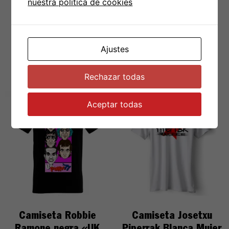
nuestra política de cookies
Talla
S
,
M
,
L
,
XL
,
XXL
,
XXXL
Ajustes
PRODUCTOS RELACIONADOS
Rechazar todas
Aceptar todas
Camiseta Robbie
Camiseta Josetxu
Ramone negra «UK
Piperrak Blanca Mujer