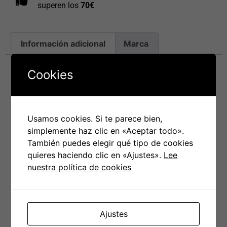
superen los
70€
Información adicional
Marca
Cookies
Información adicional
Talla
XS
,
S
,
M
,
L
,
XL
,
XXL
,
XXXL
Usamos cookies. Si te parece bien,
simplemente haz clic en «Aceptar todo».
También puedes elegir qué tipo de cookies
quieres haciendo clic en «Ajustes».
Lee
PRODUCTOS RELACIONADOS
nuestra política de cookies
Ajustes