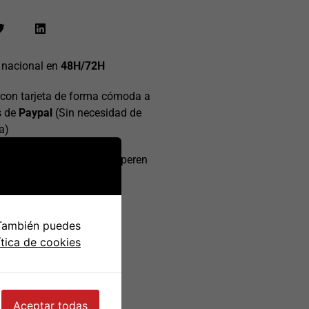
 nacional en
48H/72H
con tarjeta de forma cómoda a
s de
Paypal
(Sin necesidad de
a)
 gratis
en pedidos que superen
0€
 También puedes
ítica de cookies
Aceptar todas