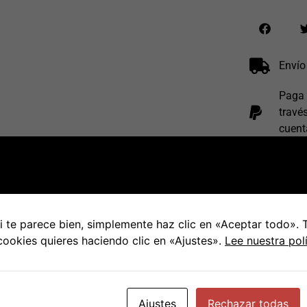
Envío
Paga 
travé
cuent
Envío
los
7
 te parece bien, simplemente haz clic en «Aceptar todo».
 cookies quieres haciendo clic en «Ajustes».
Lee nuestra pol
Ajustes
Rechazar todas