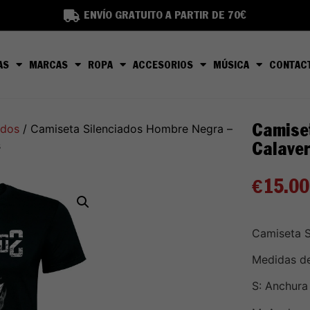
ENVÍO GRATUITO A PARTIR DE 70€
AS
MARCAS
ROPA
ACCESORIOS
MÚSICA
CONTAC
Camise
ados
/ Camiseta Silenciados Hombre Negra –
Calave
s
€
15.00
Camiseta S
Medidas de 
S: Anchura