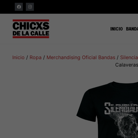
INICIO
BAND
Inicio
/
Ropa
/
Merchandising Oficial Bandas
/
Silenci
Calavera