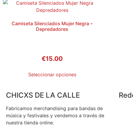
Estadísticas
Para que
podamos
mejorar la
Camiseta Silenciados Mujer Negra –
funcionalidad
Depredadores
y estructura
de la web, en
base a cómo
se usa la
web.
€
15.00
Seleccionar opciones
Experiencia
Para que
nuestra web
CHICXS DE LA CALLE
Red
funcione lo
mejor posible
durante tu
Fabricamos merchandising para bandas de
visita. Si
música y festivales y vendemos a través de
rechaza estas
nuestra tienda online.
cookies,
algunas