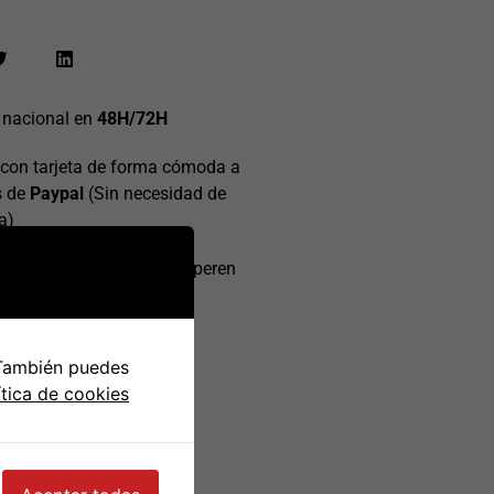
 nacional en
48H/72H
con tarjeta de forma cómoda a
s de
Paypal
(Sin necesidad de
a)
 gratis
en pedidos que superen
0€
 También puedes
ítica de cookies