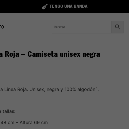
TENGO UNA BANDA
TO
a Roja – Camiseta unisex negra
a Línea Roja. Unisex, negra y 100% algodón´.
tallas:
 48 cm – Altura 69 cm