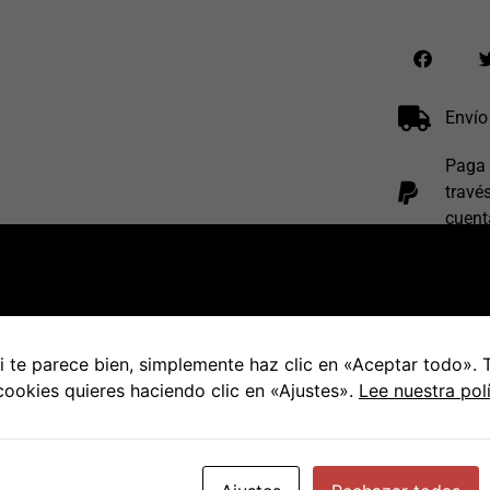
Envío
Paga 
travé
cuent
Envío
los
7
 te parece bien, simplemente haz clic en «Aceptar todo».
 cookies quieres haciendo clic en «Ajustes».
Lee nuestra pol