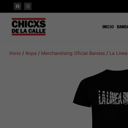
INICIO
BAND
Inicio
/
Ropa
/
Merchandising Oficial Bandas
/
La Linea