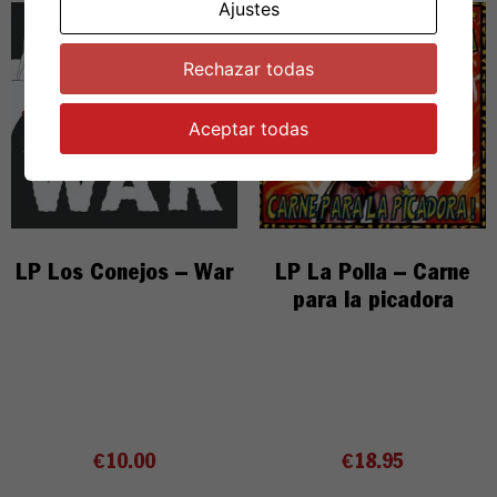
Ajustes
Rechazar todas
Aceptar todas
LP Los Conejos – War
LP La Polla – Carne
para la picadora
€
10.00
€
18.95