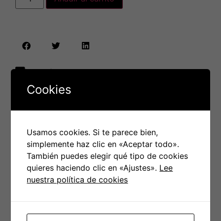
Envío nacional en
48H/72H
Cookies
Paga con tarjeta de forma
cómoda a través de
Paypal
(Sin necesidad de cuenta)
Usamos cookies. Si te parece bien,
Envío gratis
en pedidos que
simplemente haz clic en «Aceptar todo».
superen los
70€
También puedes elegir qué tipo de cookies
quieres haciendo clic en «Ajustes».
Lee
nuestra política de cookies
PRODUCTOS RELACIONADOS