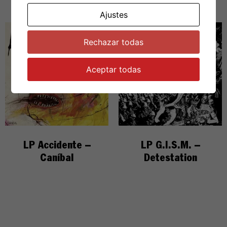
Ajustes
Rechazar todas
Aceptar todas
LP Accidente –
LP G.I.S.M. –
Caníbal
Detestation