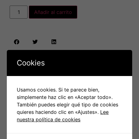
Añadir al carrito
Envío nacional en
48H/72H
Cookies
Paga con tarjeta de forma
cómoda a través de
Paypal
(Sin necesidad de cuenta)
Usamos cookies. Si te parece bien,
simplemente haz clic en «Aceptar todo».
Envío gratis
en pedidos que
También puedes elegir qué tipo de cookies
superen los
70€
quieres haciendo clic en «Ajustes».
Lee
nuestra política de cookies
PRODUCTOS RELACIONADOS