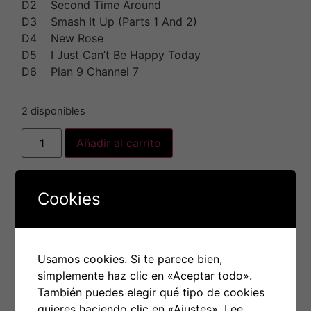
D2 Second Time Around
D3 Smash It Up (Parts 1 And 2)
D4 New Rose
D5 I Just Can’t Be Happy Today
D6 Plan 9 Channel 7
2 disponibles
Añadir al carrito
Cookies
Envío nacional en
48H/72H
Usamos cookies. Si te parece bien,
simplemente haz clic en «Aceptar todo».
Paga con tarjeta de forma
También puedes elegir qué tipo de cookies
cómoda a través de
Paypal
quieres haciendo clic en «Ajustes».
Lee
(Sin necesidad de cuenta)