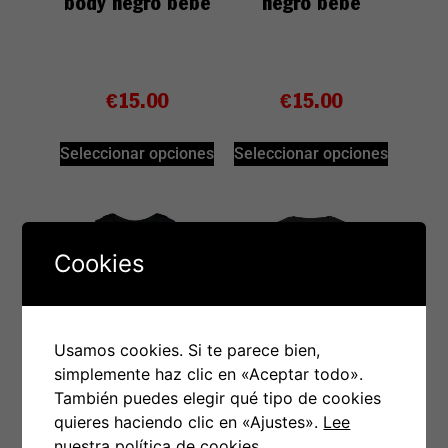
body negro bebé
negro bebé
€
15.00
€
15.00
Seleccionar opciones
Seleccionar opciones
Cookies
Usamos cookies. Si te parece bien,
simplemente haz clic en «Aceptar todo».
Bonustrack
Flying Ladies
También puedes elegir qué tipo de cookies
Girona Body
body negro bebé
quieres haciendo clic en «Ajustes».
Lee
nuestra política de cookies