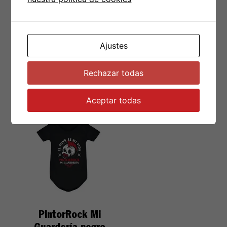
negro bebé
Ajustes
€
15.00
€
15.00
Rechazar todas
Seleccionar opciones
Seleccionar opciones
Aceptar todas
PintorRock Mi
Guardería negro