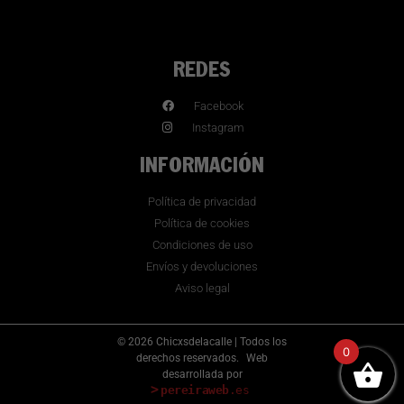
REDES
Facebook
Instagram
INFORMACIÓN
Política de privacidad
Política de cookies
Condiciones de uso
Envíos y devoluciones
Aviso legal
© 2026 Chicxsdelacalle | Todos los
0
derechos reservados.
Web
desarrollada por
>
pereiraweb
.es
_