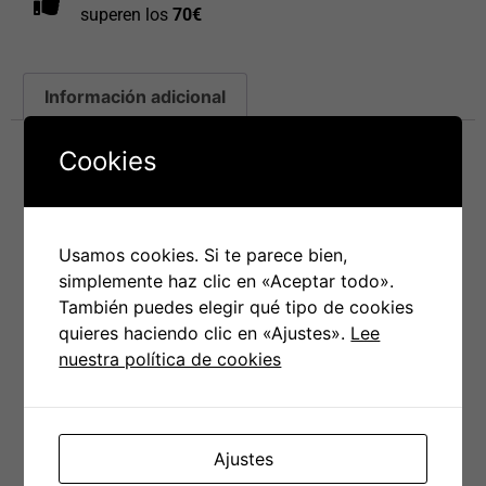
superen los
70€
Información adicional
Cookies
Información adicional
Talla
S
,
M
,
L
,
XL
,
XXL
,
XXXL
Usamos cookies. Si te parece bien,
simplemente haz clic en «Aceptar todo».
También puedes elegir qué tipo de cookies
quieres haciendo clic en «Ajustes».
Lee
PRODUCTOS RELACIONADOS
nuestra política de cookies
Ajustes