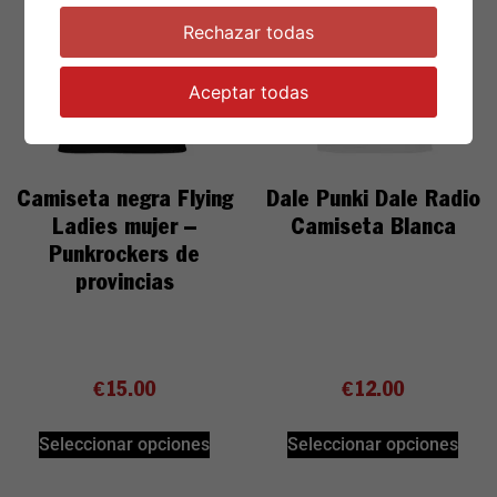
Rechazar todas
Aceptar todas
Camiseta negra Flying
Dale Punki Dale Radio
Ladies mujer –
Camiseta Blanca
Punkrockers de
provincias
€
15.00
€
12.00
Seleccionar opciones
Seleccionar opciones